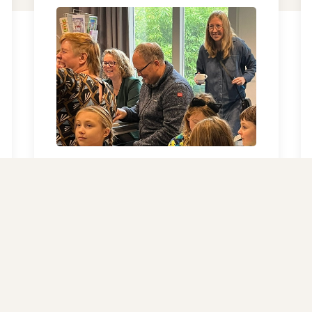
Geslaagde Bingo-ochtend
in de Oosterkerk
Lees het bericht