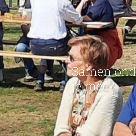
Samen ond
je mee?