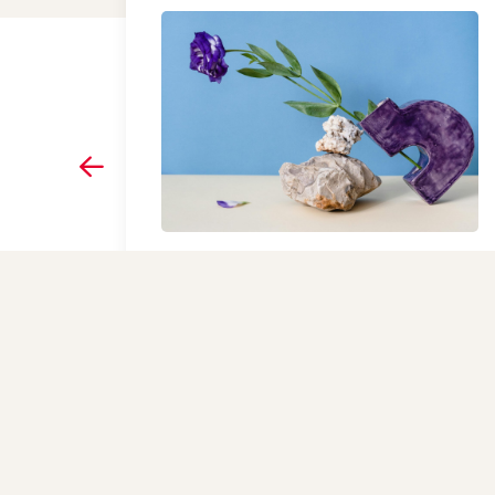
Gebouwenkeuze en petitie
in de media: hoe willen we
verder?
Lees het bericht