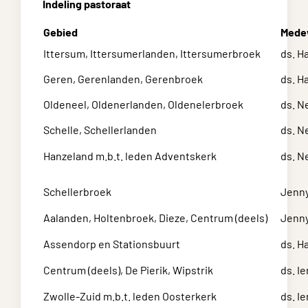
Indeling pastoraat
Gebied
Mede
Ittersum, Ittersumerlanden, Ittersumerbroek
ds. H
Geren, Gerenlanden, Gerenbroek
ds. H
Oldeneel, Oldenerlanden, Oldenelerbroek
ds. N
Schelle, Schellerlanden
ds. N
Hanzeland m.b.t. leden Adventskerk
ds. N
Schellerbroek
Jenny
Aalanden, Holtenbroek, Dieze, Centrum (deels)
Jenny
Assendorp en Stationsbuurt
ds. H
Centrum (deels), De Pierik, Wipstrik
ds. I
Zwolle-Zuid m.b.t. leden Oosterkerk
ds. I