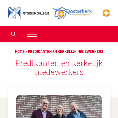
HOME
»
PREDIKANTEN EN KERKELIJK MEDEWERKERS
Predikanten en kerkelijk
medewerkers