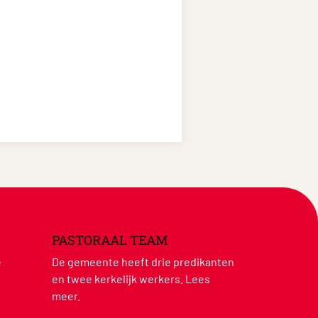
PASTORAAL TEAM
e
De gemeente heeft drie predikanten
en twee kerkelijk werkers.
Lees
meer
.