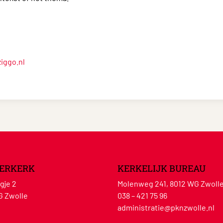
iggo.nl
ERKERK
KERKELIJK BUREAU
gje 2
Molenweg 241, 8012 WG Zwoll
G Zwolle
038 – 421 75 96
administratie@pknzwolle.nl