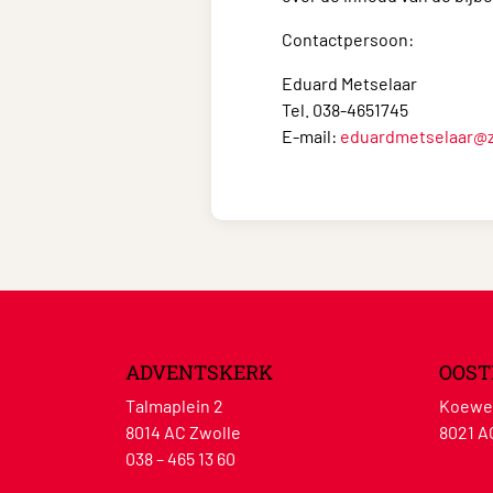
Contactpersoon:
Eduard Metselaar
Tel. 038-4651745
E-mail:
eduardmetselaar@z
ADVENTSKERK
OOST
Talmaplein 2
Koewe
8014 AC Zwolle
8021 A
038 – 465 13 60