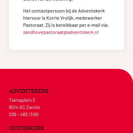
Het contactpersoon bij de Adventskerk
hiervoor is Korrie Vrolijk, medewerker
Pastoraat. Zij is bereikbaar per e-mail via:
zandhovepastoraat@adventskerk.nl
ADVENTSKERK
Talmaplein 2
8014 AC Zwolle
038 – 465 13 60
OOSTERKERK