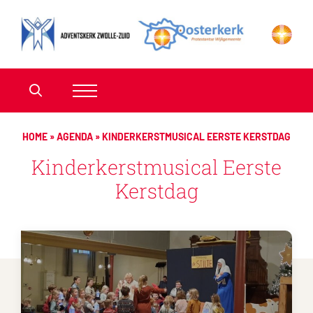
HOME
»
AGENDA
»
KINDERKERSTMUSICAL EERSTE KERSTDAG
Kinderkerstmusical Eerste
Kerstdag