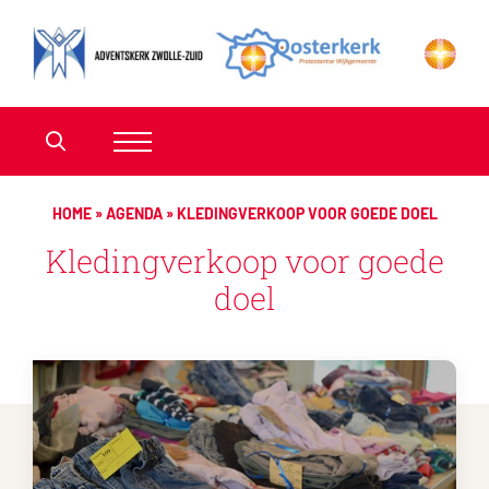
HOME
»
AGENDA
»
KLEDINGVERKOOP VOOR GOEDE DOEL
Kledingverkoop voor goede
doel