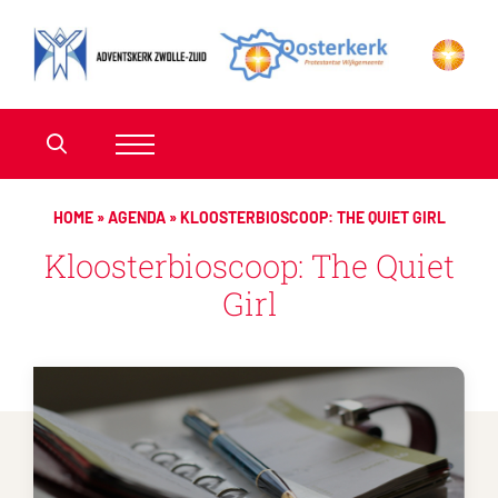
HOME
»
AGENDA
»
KLOOSTERBIOSCOOP: THE QUIET GIRL
Kloosterbioscoop: The Quiet
Girl