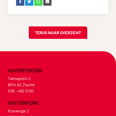
TERUG NAAR OVERZICHT
ADVENTSKERK
Talmaplein 2
8014 AC Zwolle
038 – 465 13 60
OOSTERKERK
Koewegje 2