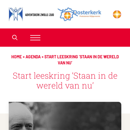
HOME
»
AGENDA
»
START LEESKRING ‘STAAN IN DE WERELD
VAN NU’
Start leeskring ‘Staan in de
wereld van nu’