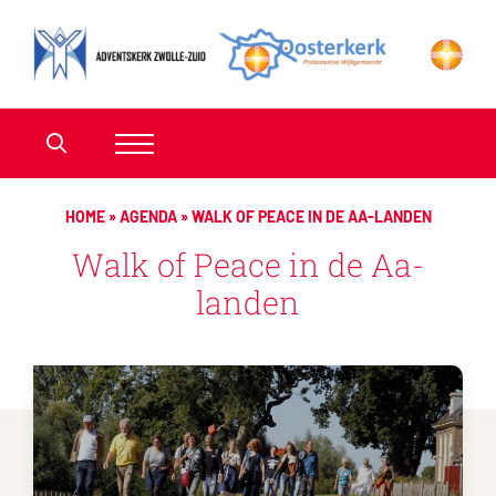
HOME
»
AGENDA
»
WALK OF PEACE IN DE AA-LANDEN
Walk of Peace in de Aa-
landen