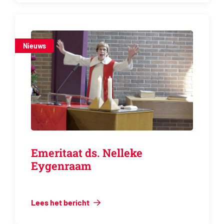
Nieuws
Emeritaat ds. Nelleke
Eygenraam
Lees het bericht