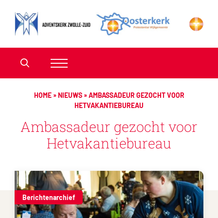
HOME
»
NIEUWS
»
AMBASSADEUR GEZOCHT VOOR
HETVAKANTIEBUREAU
Ambassadeur gezocht voor
Hetvakantiebureau
Berichtenarchief