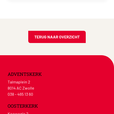
TERUG NAAR OVERZICHT
ADVENTSKERK
Talmaplein 2
8014 AC Zwolle
038 – 465 13 60
OOSTERKERK
Koewegje 2