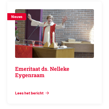
Nieuws
Emeritaat ds. Nelleke
Eygenraam
Lees het bericht