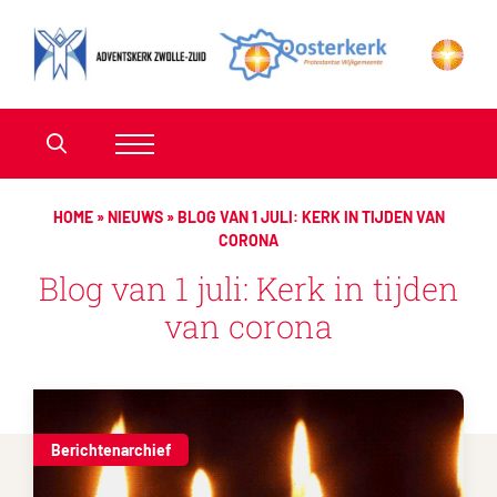
HOME
»
NIEUWS
»
BLOG VAN 1 JULI: KERK IN TIJDEN VAN
CORONA
Blog van 1 juli: Kerk in tijden
van corona
Berichtenarchief