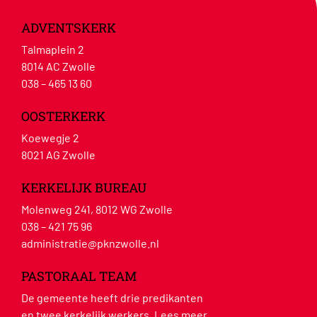
ADVENTSKERK
Talmaplein 2
8014 AC Zwolle
038 – 465 13 60
OOSTERKERK
Koewegje 2
8021 AG Zwolle
KERKELIJK BUREAU
Molenweg 241, 8012 WG Zwolle
038 – 421 75 96
administratie@pknzwolle.nl
PASTORAAL TEAM
De gemeente heeft drie predikanten
en twee kerkelijk werkers.
Lees meer
.