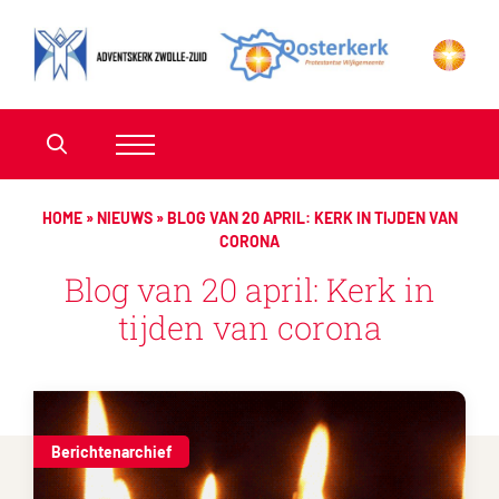
HOME
»
NIEUWS
»
BLOG VAN 20 APRIL: KERK IN TIJDEN VAN
CORONA
Blog van 20 april: Kerk in
tijden van corona
Berichtenarchief