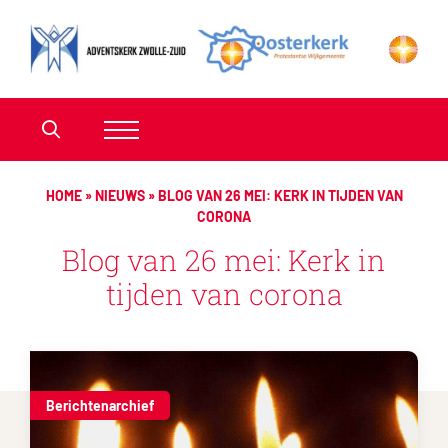
HOME
»
NIEUWS
»
BLOG VAN 26 MEI: KERK IN TIJDEN VAN
CORONA
Blog van 26 mei: Kerk in
tijden van corona
Berichtenarchief