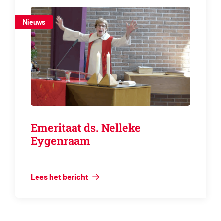
Nieuws
Emeritaat ds. Nelleke
Eygenraam
Lees het bericht