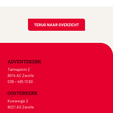
TERUG NAAR OVERZICHT
ADVENTSKERK
Talmaplein 2
8014 AC Zwolle
038 – 465 13 60
OOSTERKERK
Koewegje 2
8021 AG Zwolle