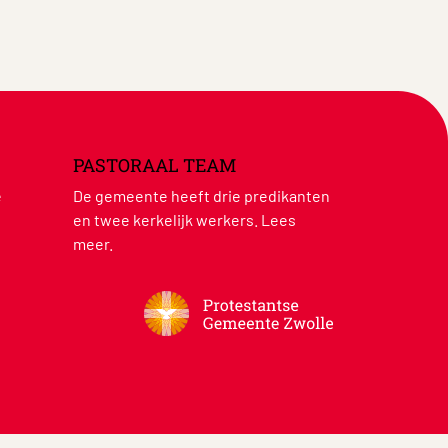
PASTORAAL TEAM
e
De gemeente heeft drie predikanten
en twee kerkelijk werkers.
Lees
meer
.