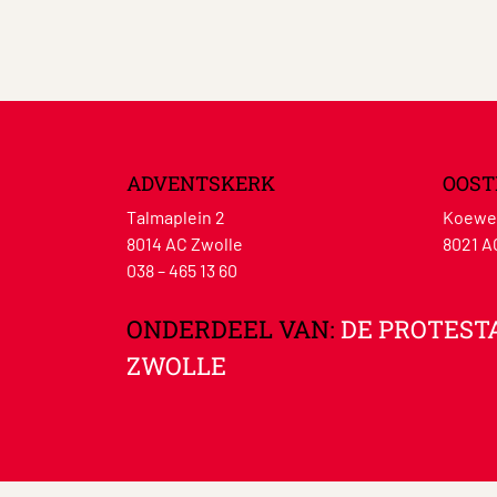
ADVENTSKERK
OOST
Talmaplein 2
Koewe
8014 AC Zwolle
8021 A
038 – 465 13 60
ONDERDEEL VAN:
DE PROTEST
ZWOLLE