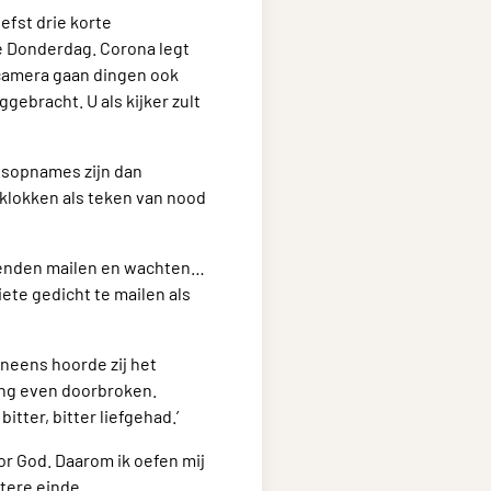
efst drie korte
e Donderdag. Corona legt
e camera gaan dingen ook
ebracht. U als kijker zult
uisopnames zijn dan
rkklokken als teken van nood
vrienden mailen en wachten…
ete gedicht te mailen als
Ineens hoorde zij het
ming even doorbroken.
itter, bitter liefgehad.’
or God. Daarom ik oefen mij
ttere einde.