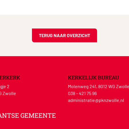
TERUG NAAR OVERZICHT
ERKERK
KERKELIJK BUREAU
gje 2
Molenweg 241, 8012 WG Zwoll
G Zwolle
038 – 421 75 96
administratie@pknzwolle.nl
ANTSE GEMEENTE