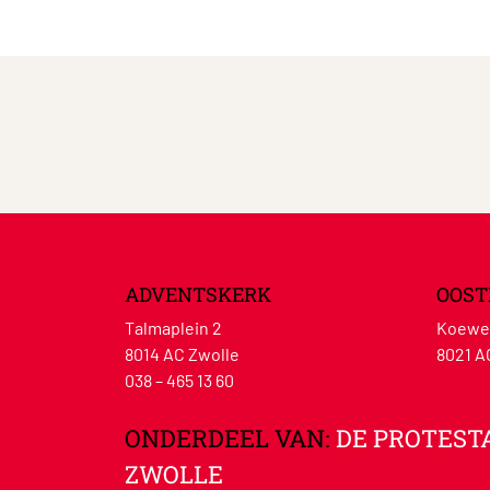
ADVENTSKERK
OOST
Talmaplein 2
Koewe
8014 AC Zwolle
8021 A
038 – 465 13 60
ONDERDEEL VAN:
DE PROTEST
ZWOLLE