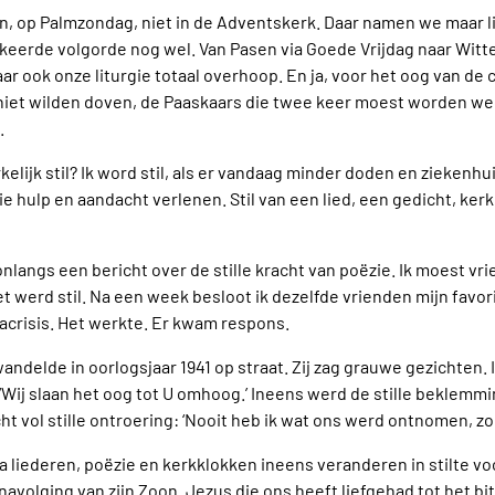
n, op Palmzondag, niet in de Adventskerk. Daar namen we maar li
keerde volgorde nog wel. Van Pasen via Goede Vrijdag naar Witt
aar ook onze liturgie totaal overhoop. En ja, voor het oog van d
niet wilden doven, de Paaskaars die twee keer moest worden wegg
.
kelijk stil? Ik word stil, als er vandaag minder doden en ziekenh
ie hulp en aandacht verlenen. Stil van een lied, een gedicht, ke
onlangs een bericht over de stille kracht van poëzie. Ik moest 
 werd stil. Na een week besloot ik dezelfde vrienden mijn favori
crisis. Het werkte. Er kwam respons.
andelde in oorlogsjaar 1941 op straat. Zij zag grauwe gezichten. 
 ‘Wij slaan het oog tot U omhoog.’ Ineens werd de stille beklem
t vol stille ontroering: ‘Nooit heb ik wat ons werd ontnomen, zo b
ia liederen, poëzie en kerkklokken ineens veranderen in stilte vo
navolging van zijn Zoon. Jezus die ons heeft liefgehad tot het bi