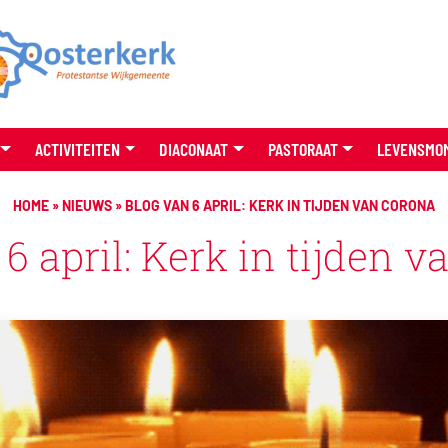
ACTIVITEITEN
DIACONAAT
PASTORAAT
LEVENSMO
HOME
»
NIEUWS
»
BLOG VAN 6 APRIL: KERK IN TIJDEN VAN CORONA
6 april: Kerk in tijden 