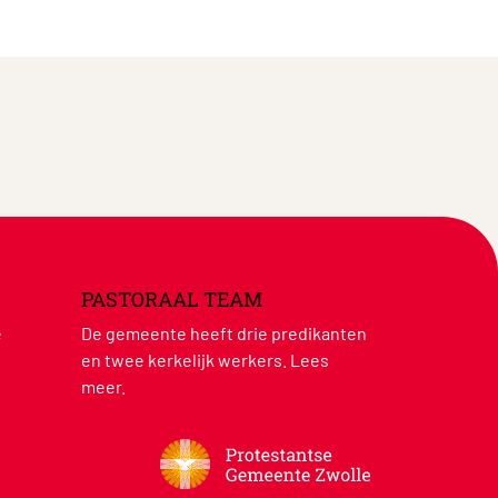
PASTORAAL TEAM
e
De gemeente heeft drie predikanten
en twee kerkelijk werkers.
Lees
meer
.