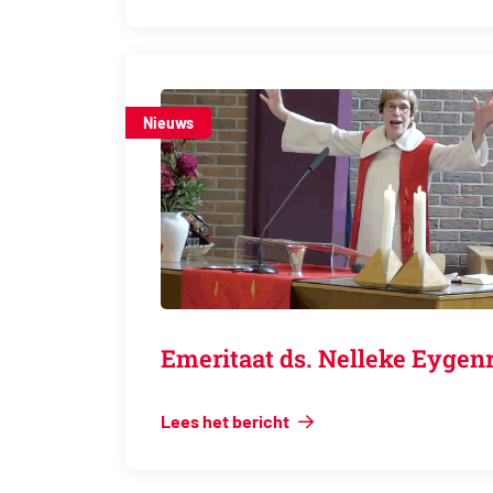
Nieuws
Emeritaat ds. Nelleke Ey
Lees het bericht