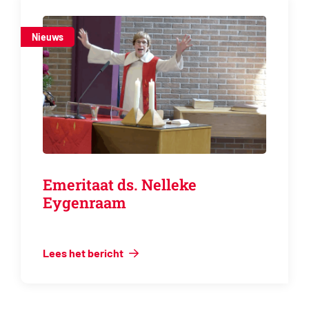
Nieuws
Emeritaat ds. Nelleke
Eygenraam
Lees het bericht