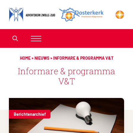
HOME
»
NIEUWS
»
INFORMARE & PROGRAMMA V&T
Informare & programma
V&T
Berichtenarchief