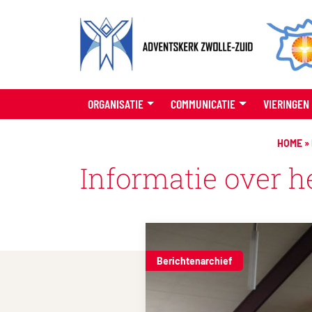
ORGANISATIE
COMMUNICATIE
VIERINGEN
HOME
»
Informatie over h
Berichtenarchief