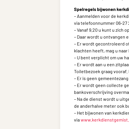
Spelregels bijwonen kerkd
– Aanmelden voor de kerkdie
via telefoonnummer 06-27 2
– Vanaf 9.20 u kunt u zich 
– Daar wordt u ontvangen e
– Er wordt gecontroleerd of
klachten heeft, mag u naar
– U bent verplicht om uw h
– Er wordt aan u een zitpla
Toiletbezoek graag vooraf. 
– Er is geen gemeentezang 
– Er wordt geen collecte ge
bankoverschrijving overm
– Na de dienst wordt u uit
de anderhalve meter ook bu
– Het bijwonen van kerkdie
via
www.kerkdienstgemist.