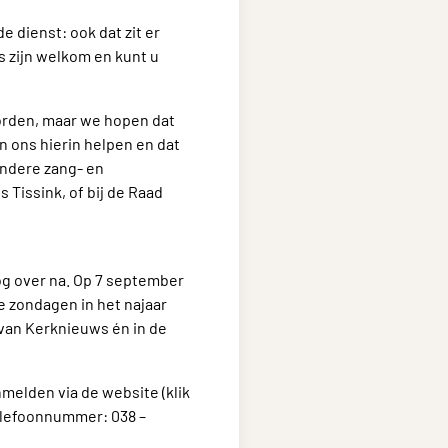
e dienst: ook dat zit er
s zijn welkom en kunt u
worden, maar we hopen dat
 ons hierin helpen en dat
 andere zang- en
 Tissink, of bij de Raad
g over na. Op 7 september
e zondagen in het najaar
van Kerknieuws én in de
melden via de website (klik
telefoonnummer: 038 –