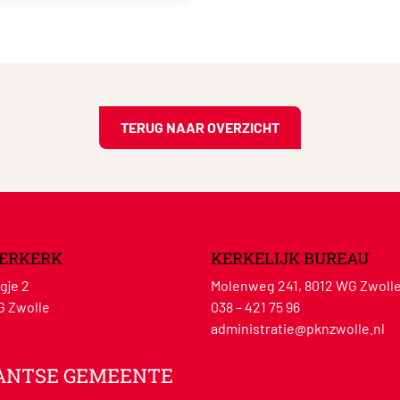
TERUG NAAR OVERZICHT
ERKERK
KERKELIJK BUREAU
gje 2
Molenweg 241, 8012 WG Zwoll
G Zwolle
038 – 421 75 96
administratie@pknzwolle.nl
ANTSE GEMEENTE