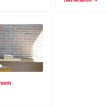
Lees het bericht
genraam