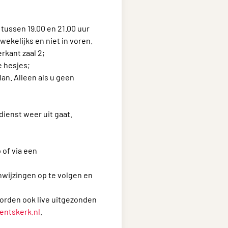
 tussen 19.00 en 21.00 uur
ekelijks en niet in voren.
rkant zaal 2;
e hesjes;
lan. Alleen als u geen
dienst weer uit gaat.
 of via een
nwijzingen op te volgen en
worden ook live uitgezonden
ntskerk.nl
.