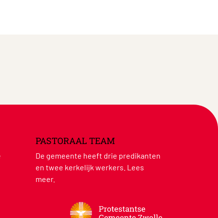
PASTORAAL TEAM
e
De gemeente heeft drie predikanten
en twee kerkelijk werkers.
Lees
meer
.