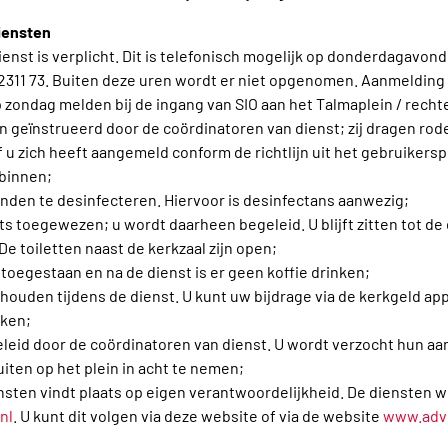
iensten
nst is verplicht. Dit is telefonisch mogelijk op donderdagavond
311 73. Buiten deze uren wordt er niet opgenomen. Aanmelding w
op zondag melden bij de ingang van SIO aan het Talmaplein / rechte
n geïnstrueerd door de coördinatoren van dienst; zij dragen rod
 u zich heeft aangemeld conform de richtlijn uit het gebruikersp
 binnen;
anden te desinfecteren. Hiervoor is desinfectans aanwezig;
ats toegewezen; u wordt daarheen begeleid. U blijft zitten tot de 
De toiletten naast de kerkzaal zijn open;
toegestaan en na de dienst is er geen koffie drinken;
houden tijdens de dienst. U kunt uw bijdrage via de kerkgeld app
aken;
geleid door de coördinatoren van dienst. U wordt verzocht hun aa
iten op het plein in acht te nemen;
nsten vindt plaats op eigen verantwoordelijkheid. De diensten 
nl
. U kunt dit volgen via deze website of via de website
www.adve