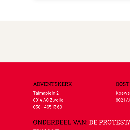
ADVENTSKERK
OOST
Talmaplein 2
Koewe
8014 AC Zwolle
8021 A
038 – 465 13 60
ONDERDEEL VAN:
DE PROTEST