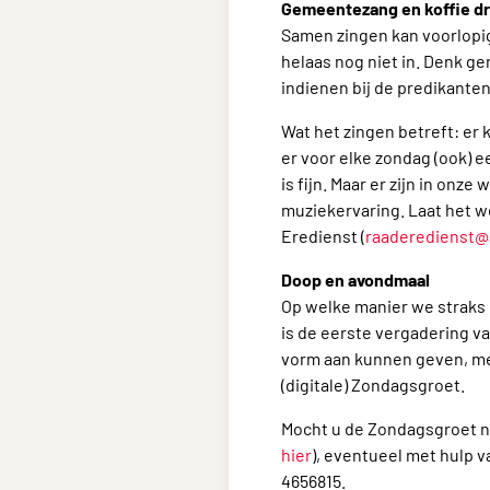
Gemeentezang en koffie d
Samen zingen kan voorlopig 
helaas nog niet in. Denk g
indienen bij de predikanten 
Wat het zingen betreft: er
er voor elke zondag (ook) 
is fijn. Maar er zijn in on
muziekervaring. Laat het we
Eredienst (
raaderedienst@
Doop en avondmaal
Op welke manier we straks
is de eerste vergadering v
vorm aan kunnen geven, me
(digitale) Zondagsgroet.
Mocht u de Zondagsgroet no
hier
), eventueel met hulp v
4656815.