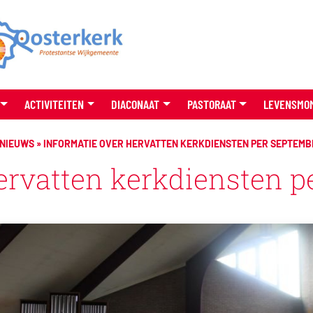
ACTIVITEITEN
DIACONAAT
PASTORAAT
LEVENSMO
NIEUWS
»
INFORMATIE OVER HERVATTEN KERKDIENSTEN PER SEPTEMB
ervatten kerkdiensten 