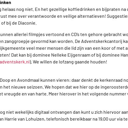
rinken
helaas nog niet. En het gezellige koffiedrinken en bijpraten na d
erust mee over verantwoorde en veilige alternatieven! Suggestie
of bij de Diaconie.
 kunnen allerlei filmpjes vertoond en CD’s ten gehore gebracht 
een zanggroepje gevormd kan worden. De Adventskerkcantorij kan
ze wijkgemeente veel meer mensen die lid zijn van een koor of met
ten! Dat kan bij dominee Nelleke Eijgenraam of bij dominee Hans
adventskerk.nl
). We willen de lofzang gaande houden!
 Doop en Avondmaal kunnen vieren: daar denkt de kerkenraad no
an het nieuwe seizoen. We hopen dat we hier op de ingeroosterd
t vreugde en van harte. Meer hierover in het volgende nummer 
g niet wekelijks digitaal ontvangen dan kunt u zich hiervoor aan
an Harrie van Lohuizen, telefonisch bereikbaar na 19.00 uur via 