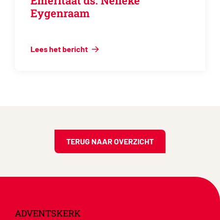
Emeritaat ds. Nelleke
Eygenraam
Lees het bericht
TERUG NAAR OVERZICHT
ADVENTSKERK