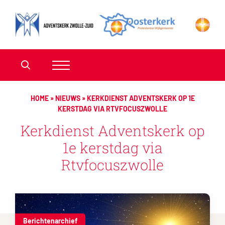
HOME
»
NIEUWS
»
KERKDIENST ADVENTSKERK OP 1E
KERSTDAG VIA RTVFOCUSZWOLLE
Kerkdienst Adventskerk op
1e kerstdag via
Rtvfocuszwolle
Berichtenarchief