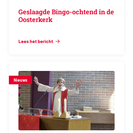
Geslaagde Bingo-ochtend in de
Oosterkerk
Lees het bericht
Nieuws