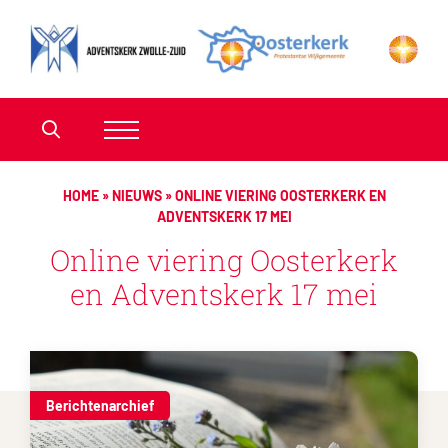
HOME
»
NIEUWS
»
ONLINE VIERING OOSTERKERK EN
ADVENTSKERK 17 MEI
Online viering Oosterkerk
en Adventskerk 17 mei
Berichtenarchief