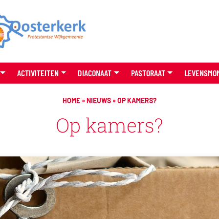
ACTIVITEITEN
DIACONAAT
PASTORAAT
LEVENSMO
HOME
»
NIEUWS
»
OP KAMERS?
Op kamers?