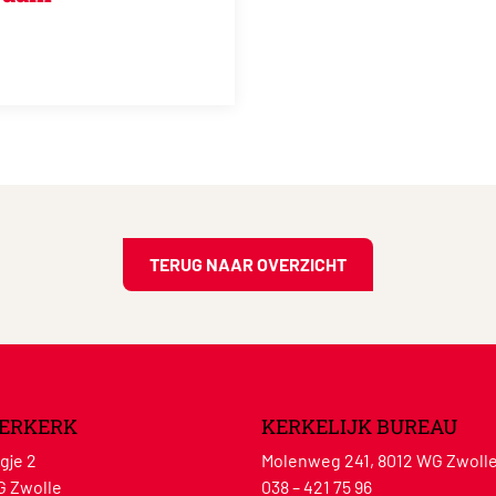
TERUG NAAR OVERZICHT
ERKERK
KERKELIJK BUREAU
gje 2
Molenweg 241, 8012 WG Zwoll
G Zwolle
038 – 421 75 96