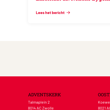
Lees het bericht
ADVENTSKERK
OOST
Talmaplein 2
Koewe
8014 AC Zwolle
8021 A