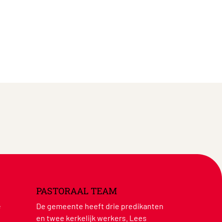
PASTORAAL TEAM
e
De gemeente heeft drie predikanten
en twee kerkelijk werkers.
Lees