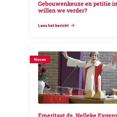
Gebouwenkeuze en petitie in
willen we verder?
Lees het bericht
Nieuws
Emeritaat ds. Nelleke Ey