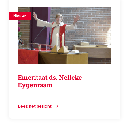
Nieuws
Emeritaat ds. Nelleke
Eygenraam
Lees het bericht