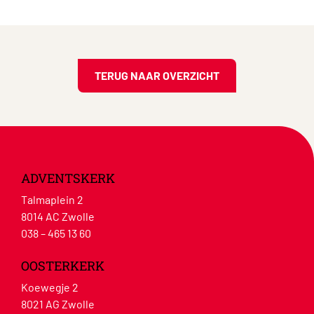
TERUG NAAR OVERZICHT
ADVENTSKERK
Talmaplein 2
8014 AC Zwolle
038 – 465 13 60
OOSTERKERK
Koewegje 2
8021 AG Zwolle