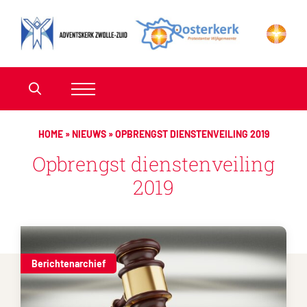
HOME
»
NIEUWS
»
OPBRENGST DIENSTENVEILING 2019
Opbrengst dienstenveiling
2019
Berichtenarchief