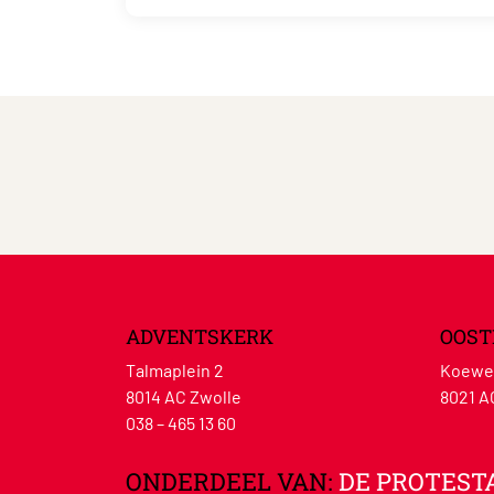
ADVENTSKERK
OOST
Talmaplein 2
Koewe
8014 AC Zwolle
8021 A
038 – 465 13 60
ONDERDEEL VAN:
DE PROTEST