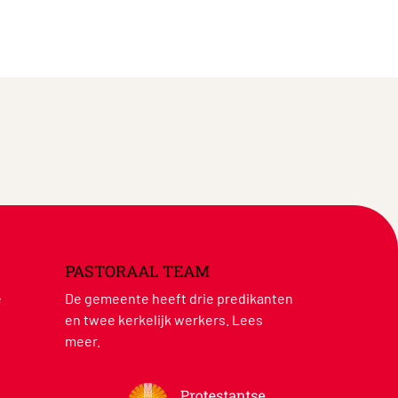
PASTORAAL TEAM
e
De gemeente heeft drie predikanten
en twee kerkelijk werkers.
Lees
meer
.