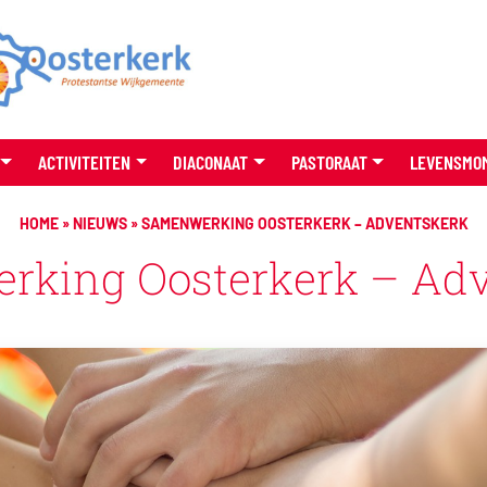
ACTIVITEITEN
DIACONAAT
PASTORAAT
LEVENSMO
HOME
»
NIEUWS
»
SAMENWERKING OOSTERKERK – ADVENTSKERK
rking Oosterkerk – Adv