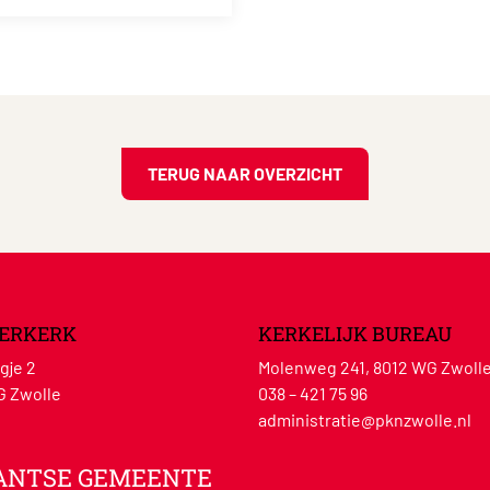
TERUG NAAR OVERZICHT
ERKERK
KERKELIJK BUREAU
gje 2
Molenweg 241, 8012 WG Zwoll
G Zwolle
038 – 421 75 96
administratie@pknzwolle.nl
ANTSE GEMEENTE