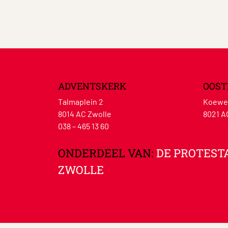
ADVENTSKERK
OOST
Talmaplein 2
Koewe
8014 AC Zwolle
8021 A
038 – 465 13 60
ONDERDEEL VAN:
DE PROTEST
ZWOLLE