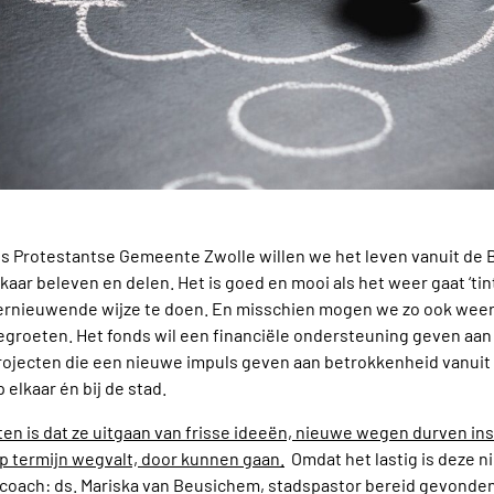
ls Protestantse Gemeente Zwolle willen we het leven vanuit de
lkaar beleven en delen. Het is goed en mooi als het weer gaat ‘tin
ernieuwende wijze te doen. En misschien mogen we zo ook we
egroeten. Het fonds wil een financiële ondersteuning geven aan 
rojecten die een nieuwe impuls geven aan betrokkenheid vanuit 
p elkaar én bij de stad.
n is dat ze uitgaan van frisse ideeën, nieuwe wegen durven insl
p termijn wegvalt, door kunnen gaan.
Omdat het lastig is deze n
 coach: ds. Mariska van Beusichem, stadspastor bereid gevonden