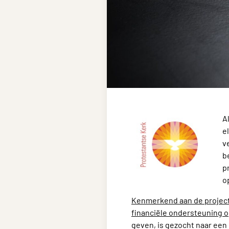
A
e
v
b
p
o
Kenmerkend aan de projecte
financiële ondersteuning o
geven, is gezocht naar een