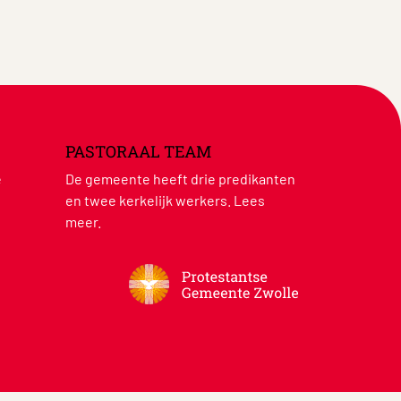
PASTORAAL TEAM
e
De gemeente heeft drie predikanten
en twee kerkelijk werkers.
Lees
meer
.