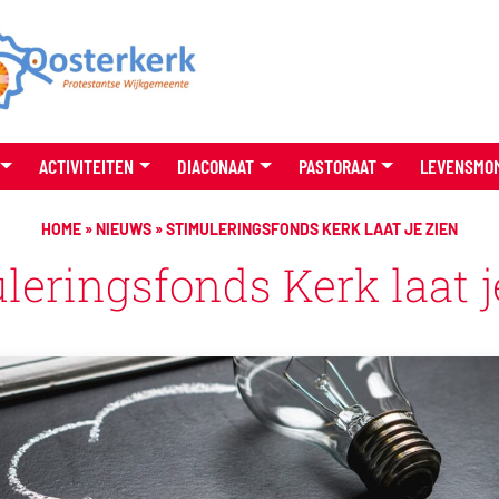
ACTIVITEITEN
DIACONAAT
PASTORAAT
LEVENSMO
HOME
»
NIEUWS
»
STIMULERINGSFONDS KERK LAAT JE ZIEN
leringsfonds Kerk laat j