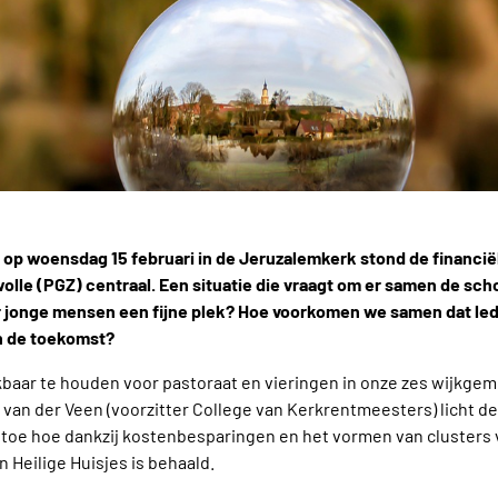
p woensdag 15 februari in de Jeruzalemkerk stond de financiël
le (PGZ) centraal. Een situatie die vraagt om er samen de sch
or jonge mensen een fijne plek? Hoe voorkomen we samen dat le
in de toekomst?
aar te houden voor pastoraat en vieringen in onze zes wijkgeme
n van der Veen (voorzitter College van Kerkrentmeesters) licht d
toe hoe dankzij kostenbesparingen en het vormen van cluster
 Heilige Huisjes is behaald.