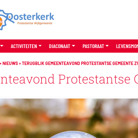
ACTIVITEITEN
DIACONAAT
PASTORAAT
LEVENSMO
»
NIEUWS
»
TERUGBLIK GEMEENTEAVOND PROTESTANTSE GEMEENTE 
nteavond Protestantse