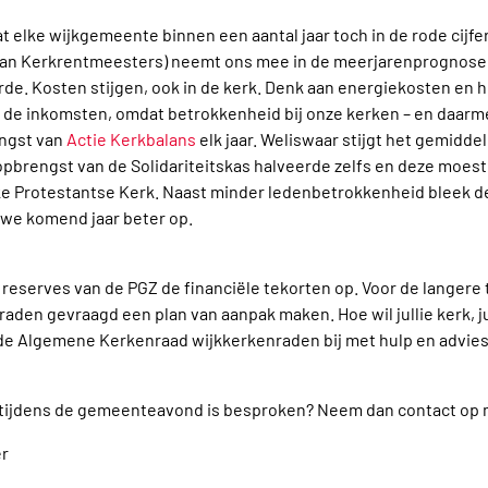
t elke wijkgemeente binnen een aantal jaar toch in de rode cijfe
van Kerkrentmeesters) neemt ons mee in de meerjarenprognose
de. Kosten stijgen, ook in de kerk. Denk aan energiekosten en 
len de inkomsten, omdat betrokkenheid bij onze kerken – en daarm
engst van
Actie Kerkbalans
elk jaar. Weliswaar stijgt het gemidde
brengst van de Solidariteitskas halveerde zelfs en deze moest 
ke Protestantse Kerk. Naast minder ledenbetrokkenheid bleek de 
n we komend jaar beter op.
 reserves van de PGZ de financiële tekorten op. Voor de langere
den gevraagd een plan van aanpak maken. Hoe wil jullie kerk, jull
de Algemene Kerkenraad wijkkerkenraden bij met hulp en advies.
r tijdens de gemeenteavond is besproken? Neem dan contact op 
er