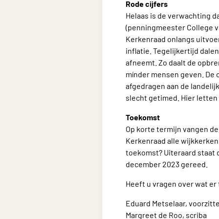
Rode cijfers
Helaas is de verwachting da
(penningmeester College 
Kerkenraad onlangs uitvoer
inflatie. Tegelijkertijd da
afneemt. Zo daalt de opbr
mínder mensen geven. De op
afgedragen aan de landelij
slecht getimed. Hier lette
Toekomst
Op korte termijn vangen de
Kerkenraad alle wijkkerkenra
toekomst? Uiteraard staat 
december 2023 gereed.
Heeft u vragen over wat e
Eduard Metselaar, voorzitt
Margreet de Roo, scriba