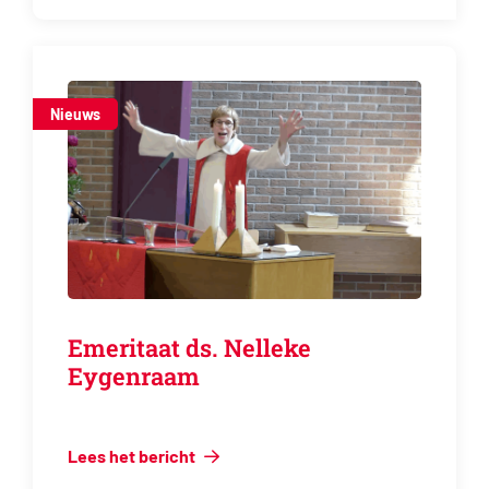
Nieuws
Emeritaat ds. Nelleke
Eygenraam
Lees het bericht