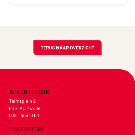
TERUG NAAR OVERZICHT
ADVENTSKERK
Talmaplein 2
8014 AC Zwolle
038 – 465 13 60
OOSTERKERK