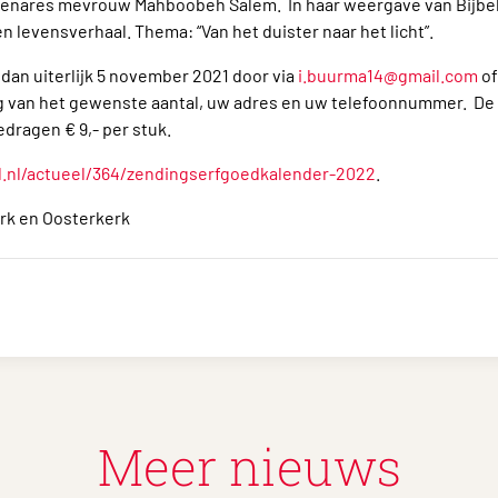
enares mevrouw Mahboobeh Salem. In haar weergave van Bijbe
n levensverhaal. Thema: “Van het duister naar het licht”.
 dan uiterlijk 5 november 2021 door via
i.buurma14@gmail.com
of
 van het gewenste aantal, uw adres en uw telefoonnummer. De k
dragen € 9,- per stuk.
nl/actueel/36
4/zendingserfgoedkalender-2022
.
k en Oosterkerk
Meer nieuws