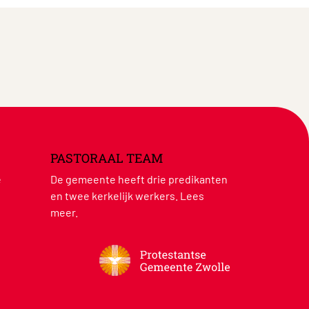
PASTORAAL TEAM
e
De gemeente heeft drie predikanten
en twee kerkelijk werkers.
Lees
meer
.