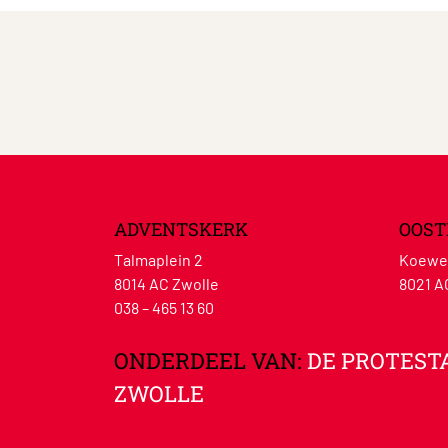
ADVENTSKERK
OOST
Talmaplein 2
Koewe
8014 AC Zwolle
8021 A
038 – 465 13 60
ONDERDEEL VAN:
DE PROTEST
ZWOLLE