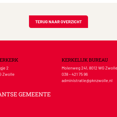
TERUG NAAR OVERZICHT
ERKERK
KERKELIJK BUREAU
gje 2
Molenweg 241, 8012 WG Zwoll
G Zwolle
038 – 421 75 96
administratie@pknzwolle.nl
ANTSE GEMEENTE