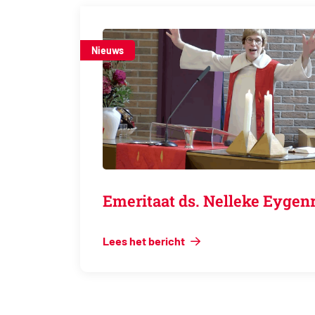
Nieuws
Emeritaat ds. Nelleke Ey
Lees het bericht