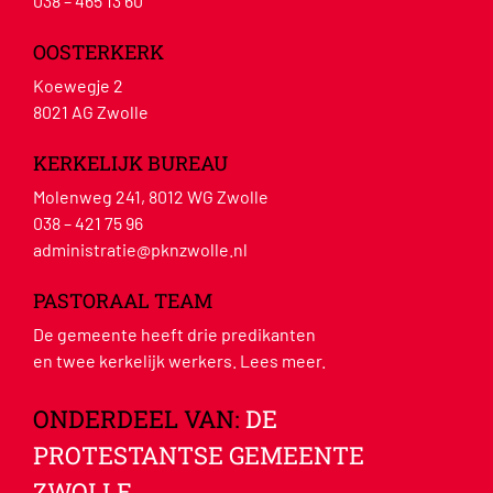
038 – 465 13 60
OOSTERKERK
Koewegje 2
8021 AG Zwolle
KERKELIJK BUREAU
Molenweg 241, 8012 WG Zwolle
038 – 421 75 96
administratie@pknzwolle.nl
PASTORAAL TEAM
De gemeente heeft drie predikanten
en twee kerkelijk werkers.
Lees meer
.
ONDERDEEL VAN:
DE
PROTESTANTSE GEMEENTE
ZWOLLE