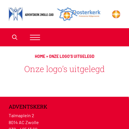
HOME
»
ONZE LOGO’S UITGELEGD
Onze logo’s uitgelegd
ADVENTSKERK
Talmaplein 2
8014 AC Zwolle